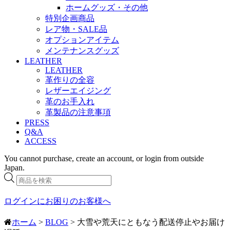
ホームグッズ・その他
特別企画商品
レア物・SALE品
オプションアイテム
メンテナンスグッズ
LEATHER
LEATHER
革作りの全容
レザーエイジング
革のお手入れ
革製品の注意事項
PRESS
Q&A
ACCESS
You cannot purchase, create an account, or login from outside
Japan.
商
品
検
ログインにお困りのお客様へ
索
ホーム
>
BLOG
> 大雪や荒天にともなう配送停止やお届け