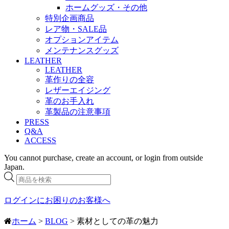
ホームグッズ・その他
特別企画商品
レア物・SALE品
オプションアイテム
メンテナンスグッズ
LEATHER
LEATHER
革作りの全容
レザーエイジング
革のお手入れ
革製品の注意事項
PRESS
Q&A
ACCESS
You cannot purchase, create an account, or login from outside
Japan.
商
品
検
ログインにお困りのお客様へ
索
ホーム
>
BLOG
> 素材としての革の魅力