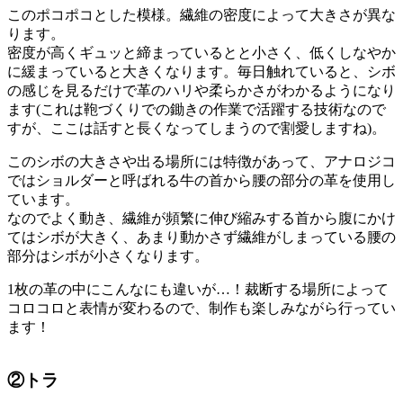
このポコポコとした模様。繊維の密度によって大きさが異な
ります。
密度が高くギュッと締まっているとと小さく、低くしなやか
に緩まっていると大きくなります。毎日触れていると、シボ
の感じを見るだけで革のハリや柔らかさがわかるようになり
ます(これは鞄づくりでの鋤きの作業で活躍する技術なので
すが、ここは話すと長くなってしまうので割愛しますね)。
このシボの大きさや出る場所には特徴があって、アナロジコ
ではショルダーと呼ばれる牛の首から腰の部分の革を使用し
ています。
なのでよく動き、繊維が頻繁に伸び縮みする首から腹にかけ
てはシボが大きく、あまり動かさず繊維がしまっている腰の
部分はシボが小さくなります。
1枚の革の中にこんなにも違いが…！裁断する場所によって
コロコロと表情が変わるので、制作も楽しみながら行ってい
ます！
②トラ