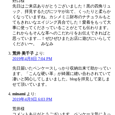
野口様
先日はご来店ありがとうございました！黒の四角リュ
ック、拝見するたびにツヤが出て、くったりと柔らか
くなっていますね。カシメミニ財布のナチュラルもと
てもきれいなエイジング具合でした！愛着をもって大
事に使ってくださっていることがとても伝わります。
これからもそんな革へのこだわりをお伝えできればと
思っています…！ぜひぜひまたお店に遊びにいらして
ください〜。 みなみ
荒井 美千子
より:
2019年4月8日 7:04 PM
先日届いたペンケースしっかり収納出来て助かってい
ます、「こんな硬い革」が綺麗に縫い合わされていて
凄いと関心してしまいました。blogを拝見して楽しま
せて頂いています。
minami
より:
2019年4月9日 6:03 PM
荒井様
コメントありがとうございます。ペンケース気に入っ