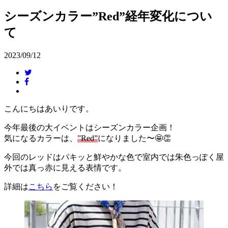
シーズンカラー”Red”経年変化につい
て
2023/09/12
こんにちはあいりです。
今年最後の大イベントはシーズンカラー企画！
気になるカラーは、
”Red”
になりました〜🤩👏
今回のレッドはパキッと鮮やかな色で室内では朱色っぽく屋
外では真っ赤に見える表情です。
詳細は
こちら
をご覧ください！