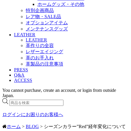
ホームグッズ・その他
特別企画商品
レア物・SALE品
オプションアイテム
メンテナンスグッズ
LEATHER
LEATHER
革作りの全容
レザーエイジング
革のお手入れ
革製品の注意事項
PRESS
Q&A
ACCESS
You cannot purchase, create an account, or login from outside
Japan.
商
品
検
ログインにお困りのお客様へ
索
ホーム
>
BLOG
> シーズンカラー”Red”経年変化について