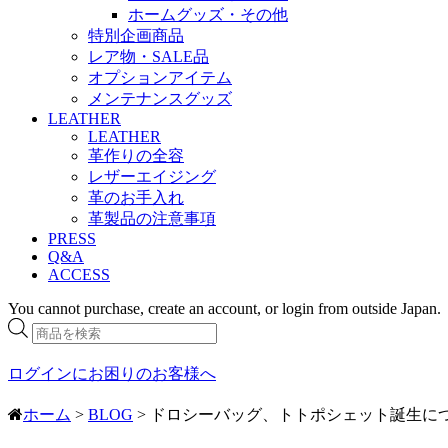
ホームグッズ・その他
特別企画商品
レア物・SALE品
オプションアイテム
メンテナンスグッズ
LEATHER
LEATHER
革作りの全容
レザーエイジング
革のお手入れ
革製品の注意事項
PRESS
Q&A
ACCESS
You cannot purchase, create an account, or login from outside Japan.
商
品
検
ログインにお困りのお客様へ
索
ホーム
>
BLOG
> ドロシーバッグ、トトポシェット誕生に