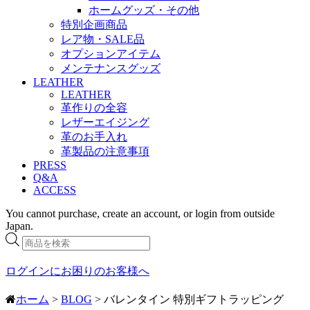
ホームグッズ・その他
特別企画商品
レア物・SALE品
オプションアイテム
メンテナンスグッズ
LEATHER
LEATHER
革作りの全容
レザーエイジング
革のお手入れ
革製品の注意事項
PRESS
Q&A
ACCESS
You cannot purchase, create an account, or login from outside
Japan.
商
品
検
ログインにお困りのお客様へ
索
ホーム
>
BLOG
> バレンタイン 特別ギフトラッピング