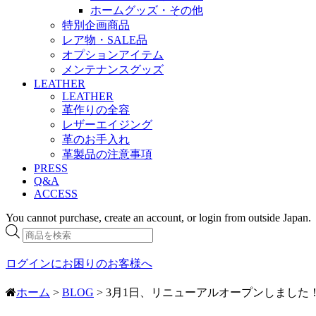
ホームグッズ・その他
特別企画商品
レア物・SALE品
オプションアイテム
メンテナンスグッズ
LEATHER
LEATHER
革作りの全容
レザーエイジング
革のお手入れ
革製品の注意事項
PRESS
Q&A
ACCESS
You cannot purchase, create an account, or login from outside Japan.
商
品
検
ログインにお困りのお客様へ
索
ホーム
>
BLOG
> 3月1日、リニューアルオープンしました