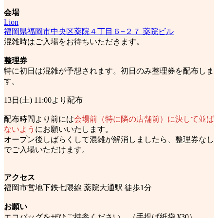
会場
Lion
福岡県福岡市中央区薬院４丁目６−２７ 薬院ビル
混雑時はご入場をお待ちいただきます。
整理券
特に初日は混雑が予想されます。初日のみ整理券を配布しま
す。
13日(土) 11:00より配布
配布時間より前には
会場前（特に隣の店舗前）に決して並ば
ないよう
にお願いいたします。
オープン後しばらくして混雑が解消しましたら、整理券なし
でご入場いただけます。
アクセス
福岡市営地下鉄七隈線 薬院大通駅 徒歩1分
お願い
エコバッグをぜひご持参ください。（手提げ紙袋 ¥30）