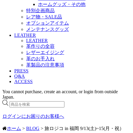
ホームグッズ・その他
特別企画商品
レア物・SALE品
オプションアイテム
メンテナンスグッズ
LEATHER
LEATHER
革作りの全容
レザーエイジング
革のお手入れ
革製品の注意事項
PRESS
Q&A
ACCESS
You cannot purchase, create an account, or login from outside
Japan.
商
品
検
ログインにお困りのお客様へ
索
ホーム
>
BLOG
> 旅ロジコ in 福岡 9/13(土)~15(月・祝）