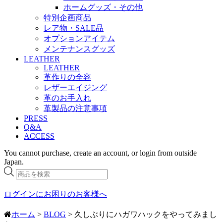
ホームグッズ・その他
特別企画商品
レア物・SALE品
オプションアイテム
メンテナンスグッズ
LEATHER
LEATHER
革作りの全容
レザーエイジング
革のお手入れ
革製品の注意事項
PRESS
Q&A
ACCESS
You cannot purchase, create an account, or login from outside
Japan.
商
品
検
ログインにお困りのお客様へ
索
ホーム
>
BLOG
> 久しぶりにハガワハックをやってみまし