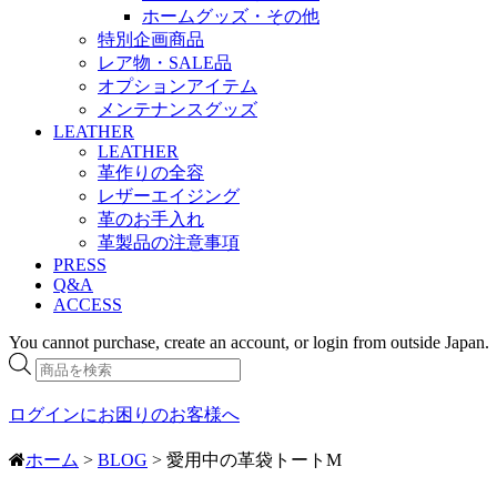
ホームグッズ・その他
特別企画商品
レア物・SALE品
オプションアイテム
メンテナンスグッズ
LEATHER
LEATHER
革作りの全容
レザーエイジング
革のお手入れ
革製品の注意事項
PRESS
Q&A
ACCESS
You cannot purchase, create an account, or login from outside Japan.
商
品
検
ログインにお困りのお客様へ
索
ホーム
>
BLOG
> 愛用中の革袋トートM