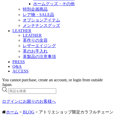
ホームグッズ・その他
特別企画商品
レア物・SALE品
オプションアイテム
メンテナンスグッズ
LEATHER
LEATHER
革作りの全容
レザーエイジング
革のお手入れ
革製品の注意事項
PRESS
Q&A
ACCESS
You cannot purchase, create an account, or login from outside
Japan.
商
品
検
ログインにお困りのお客様へ
索
ホーム
>
BLOG
> アトリエショップ限定カラフルチェーン