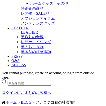
ホームグッズ・その他
特別企画商品
レア物・SALE品
オプションアイテム
メンテナンスグッズ
LEATHER
LEATHER
革作りの全容
レザーエイジング
革のお手入れ
革製品の注意事項
PRESS
Q&A
ACCESS
You cannot purchase, create an account, or login from outside
Japan.
商
品
検
ログインにお困りのお客様へ
索
ホーム
>
BLOG
> アナロジコ初の社員旅行