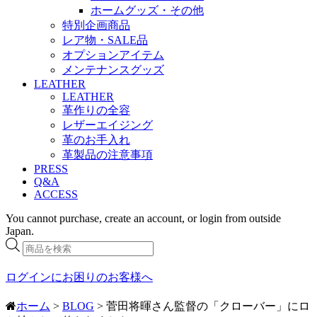
ホームグッズ・その他
特別企画商品
レア物・SALE品
オプションアイテム
メンテナンスグッズ
LEATHER
LEATHER
革作りの全容
レザーエイジング
革のお手入れ
革製品の注意事項
PRESS
Q&A
ACCESS
You cannot purchase, create an account, or login from outside
Japan.
商
品
検
ログインにお困りのお客様へ
索
ホーム
>
BLOG
> 菅田将暉さん監督の「クローバー」にロ