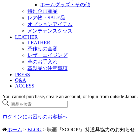
ホームグッズ・その他
特別企画商品
レア物・SALE品
オプションアイテム
メンテナンスグッズ
LEATHER
LEATHER
革作りの全容
レザーエイジング
革のお手入れ
革製品の注意事項
PRESS
Q&A
ACCESS
You cannot purchase, create an account, or login from outside Japan.
商
品
検
ログインにお困りのお客様へ
索
ホーム
>
BLOG
> 映画『SCOOP!』持道具協力のお知らせ