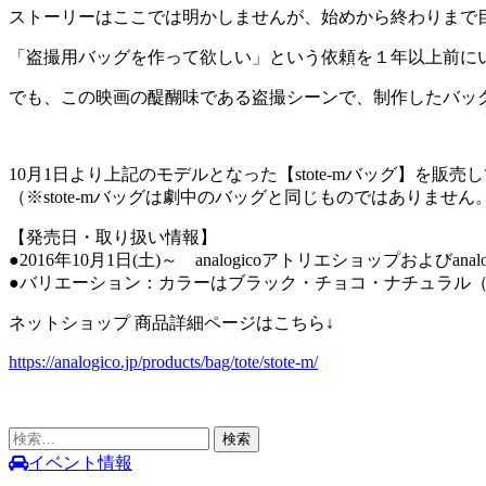
ストーリーはここでは明かしませんが、始めから終わりまで
「盗撮用バッグを作って欲しい」という依頼を１年以上前に
でも、この映画の醍醐味である盗撮シーンで、制作したバッ
10月1日より上記のモデルとなった【stote-mバッグ】を販売
（※stote-mバッグは劇中のバッグと同じものではありま
【発売日・取り扱い情報】
●2016年10月1日(土)～ analogicoアトリエショップおよびa
●バリエーション：カラーはブラック・チョコ・ナチュラル（
ネットショップ 商品詳細ページはこちら↓
https://analogico.jp/products/bag/tote/stote-m/
検
索:
イベント情報