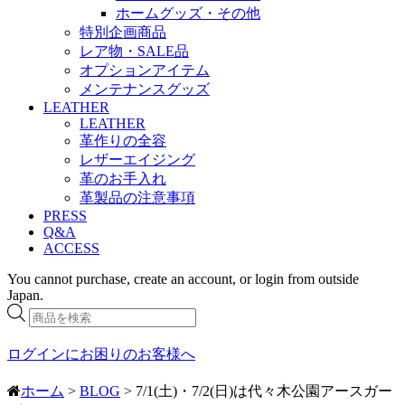
ホームグッズ・その他
特別企画商品
レア物・SALE品
オプションアイテム
メンテナンスグッズ
LEATHER
LEATHER
革作りの全容
レザーエイジング
革のお手入れ
革製品の注意事項
PRESS
Q&A
ACCESS
You cannot purchase, create an account, or login from outside
Japan.
商
品
検
ログインにお困りのお客様へ
索
ホーム
>
BLOG
> 7/1(土)・7/2(日)は代々木公園アースガー