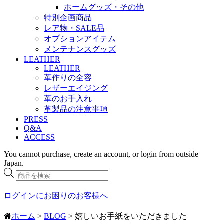
ホームグッズ・その他
特別企画商品
レア物・SALE品
オプションアイテム
メンテナンスグッズ
LEATHER
LEATHER
革作りの全容
レザーエイジング
革のお手入れ
革製品の注意事項
PRESS
Q&A
ACCESS
You cannot purchase, create an account, or login from outside
Japan.
商
品
検
ログインにお困りのお客様へ
索
ホーム
>
BLOG
> 嬉しいお手紙をいただきました