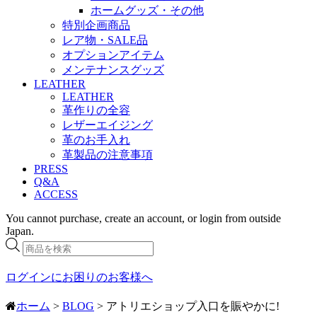
ホームグッズ・その他
特別企画商品
レア物・SALE品
オプションアイテム
メンテナンスグッズ
LEATHER
LEATHER
革作りの全容
レザーエイジング
革のお手入れ
革製品の注意事項
PRESS
Q&A
ACCESS
You cannot purchase, create an account, or login from outside
Japan.
商
品
検
ログインにお困りのお客様へ
索
ホーム
>
BLOG
> アトリエショップ入口を賑やかに!