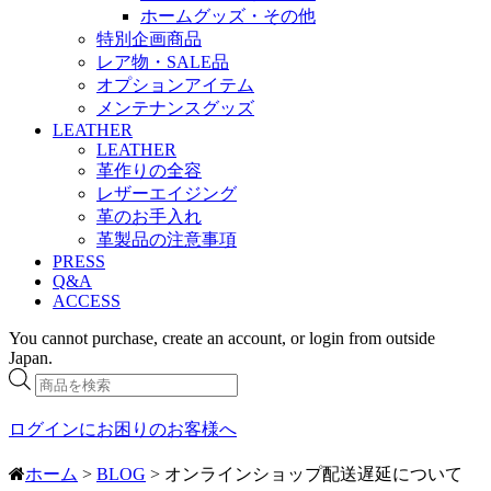
ホームグッズ・その他
特別企画商品
レア物・SALE品
オプションアイテム
メンテナンスグッズ
LEATHER
LEATHER
革作りの全容
レザーエイジング
革のお手入れ
革製品の注意事項
PRESS
Q&A
ACCESS
You cannot purchase, create an account, or login from outside
Japan.
商
品
検
ログインにお困りのお客様へ
索
ホーム
>
BLOG
> オンラインショップ配送遅延について