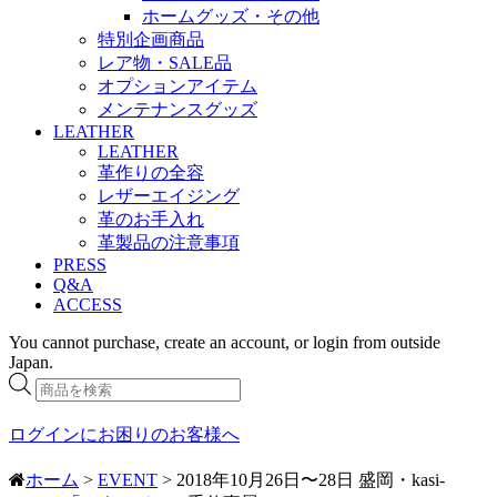
ホームグッズ・その他
特別企画商品
レア物・SALE品
オプションアイテム
メンテナンスグッズ
LEATHER
LEATHER
革作りの全容
レザーエイジング
革のお手入れ
革製品の注意事項
PRESS
Q&A
ACCESS
You cannot purchase, create an account, or login from outside
Japan.
商
品
検
ログインにお困りのお客様へ
索
ホーム
>
EVENT
> 2018年10月26日〜28日 盛岡・kasi-