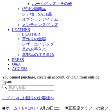
ホームグッズ・その他
特別企画商品
レア物・SALE品
オプションアイテム
メンテナンスグッズ
LEATHER
LEATHER
革作りの全容
レザーエイジング
革のお手入れ
革製品の注意事項
PRESS
Q&A
ACCESS
You cannot purchase, create an account, or login from outside
Japan.
商
品
検
ログインにお困りのお客様へ
索
ホーム
>
EVENT
> 9月29日(土) 伊豆高原クラフトの森フ