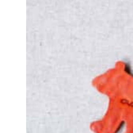
プ
シ
ョ
ン
は
商
品
ペ
ー
ジ
か
ら
選
択
で
き
ま
す