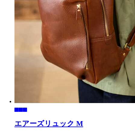
シ
ョ
ン
が
あ
り
ま
す。
オ
プ
シ
ョ
ン
は
商
品
ペ
ー
ジ
か
エアーズリュック M
ら
選