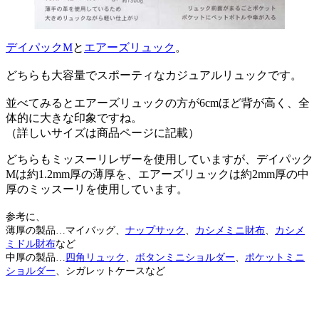
デイパックM
と
エアーズリュック
。
どちらも大容量でスポーティなカジュアルリュックです。
並べてみるとエアーズリュックの方が6cmほど背が高く、全
体的に大きな印象ですね。
（詳しいサイズは商品ページに記載）
どちらもミッスーリレザーを使用していますが、デイパック
Mは約1.2mm厚の薄厚を、エアーズリュックは約2mm厚の中
厚のミッスーリを使用しています。
参考に、
薄厚の製品…マイバッグ、
ナップサック
、
カシメミニ財布
、
カシメ
ミドル財布
など
中厚の製品…
四角リュック
、
ボタンミニショルダー
、
ポケットミニ
ショルダー
、シガレットケースなど