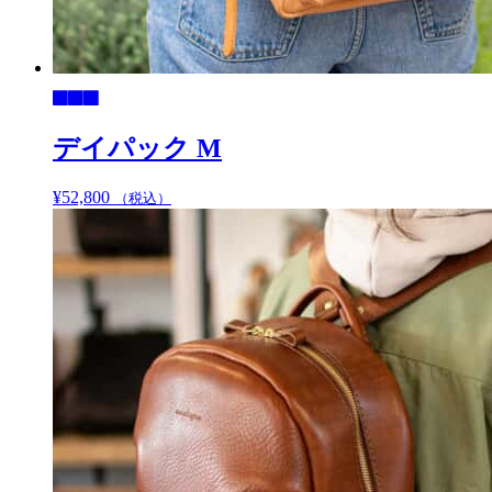
デイパック M
¥
52,800
こ
（税込）
の
商
品
に
は
複
数
の
バ
リ
エ
ー