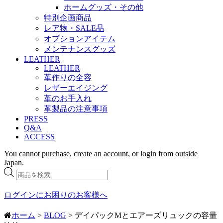
ホームグッズ・その他
特別企画商品
レア物・SALE品
オプションアイテム
メンテナンスグッズ
LEATHER
LEATHER
革作りの全容
レザーエイジング
革のお手入れ
革製品の注意事項
PRESS
Q&A
ACCESS
You cannot purchase, create an account, or login from outside
Japan.
商
品
検
ログインにお困りのお客様へ
索
ホーム
>
BLOG
> デイパックMとエアーズリュックの容量