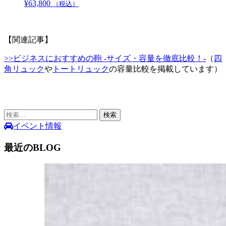
¥
63,800
こ
（税込）
択
の
で
商
き
品
【関連記事】
ま
に
す
は
>>ビジネスにおすすめの鞄 -サイズ・容量を徹底比較！-
（
四
複
角リュック
や
トートリュック
の容量比較を掲載しています）
数
の
バ
リ
検
エ
索:
イベント情報
ー
シ
最近のBLOG
ョ
ン
が
あ
り
ま
す。
オ