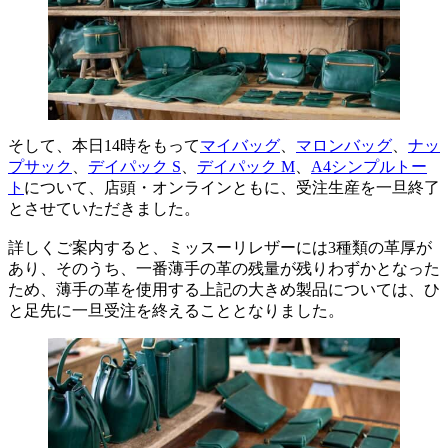
そして、本日14時をもって
マイバッグ
、
マロンバッグ
、
ナッ
プサック
、
デイパック S
、
デイパック M
、
A4シンプルトー
ト
について、店頭・オンラインともに、受注生産を一旦終了
とさせていただきました。
詳しくご案内すると、ミッスーリレザーには3種類の革厚が
あり、そのうち、一番薄手の革の残量が残りわずかとなった
ため、薄手の革を使用する上記の大きめ製品については、ひ
と足先に一旦受注を終えることとなりました。