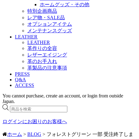
ホームグッズ・その他
特別企画商品
レア物・SALE品
オプションアイテム
メンテナンスグッズ
LEATHER
LEATHER
革作りの全容
レザーエイジング
革のお手入れ
革製品の注意事項
PRESS
Q&A
ACCESS
You cannot purchase, create an account, or login from outside
Japan.
商
品
検
ログインにお困りのお客様へ
索
ホーム
>
BLOG
> フォレストグリーン 一部 受注終了しま