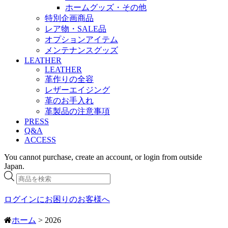
ホームグッズ・その他
特別企画商品
レア物・SALE品
オプションアイテム
メンテナンスグッズ
LEATHER
LEATHER
革作りの全容
レザーエイジング
革のお手入れ
革製品の注意事項
PRESS
Q&A
ACCESS
You cannot purchase, create an account, or login from outside
Japan.
商
品
検
ログインにお困りのお客様へ
索
ホーム
> 2026