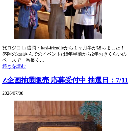
旅ロジコ in 盛岡・kasi-friendlyから１ヶ月半が経ちました！
盛岡のkasiさんでのイベントは8年半前から2年おきくらいの
ペースで一番長く…
続きを読む
Z企画抽選販売 応募受付中 抽選日：7/11
2026/07/08