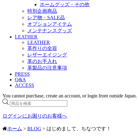
ホームグッズ・その他
特別企画商品
レア物・SALE品
オプションアイテム
メンテナンスグッズ
LEATHER
LEATHER
革作りの全容
レザーエイジング
革のお手入れ
革製品の注意事項
PRESS
Q&A
ACCESS
You cannot purchase, create an account, or login from outside Japan.
商
品
検
ログインにお困りのお客様へ
索
ホーム
>
BLOG
> はじめまして、ちなつです！