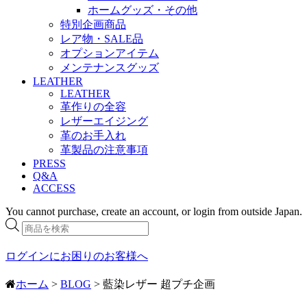
ホームグッズ・その他
特別企画商品
レア物・SALE品
オプションアイテム
メンテナンスグッズ
LEATHER
LEATHER
革作りの全容
レザーエイジング
革のお手入れ
革製品の注意事項
PRESS
Q&A
ACCESS
You cannot purchase, create an account, or login from outside Japan.
商
品
検
ログインにお困りのお客様へ
索
ホーム
>
BLOG
> 藍染レザー 超プチ企画