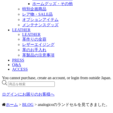
ホームグッズ・その他
特別企画商品
レア物・SALE品
オプションアイテム
メンテナンスグッズ
LEATHER
LEATHER
革作りの全容
レザーエイジング
革のお手入れ
革製品の注意事項
PRESS
Q&A
ACCESS
You cannot purchase, create an account, or login from outside Japan.
商
品
検
ログインにお困りのお客様へ
索
ホーム
>
BLOG
> analogicoのランドセルを見てきました。