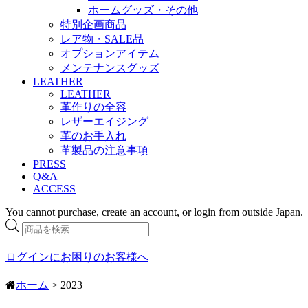
ホームグッズ・その他
特別企画商品
レア物・SALE品
オプションアイテム
メンテナンスグッズ
LEATHER
LEATHER
革作りの全容
レザーエイジング
革のお手入れ
革製品の注意事項
PRESS
Q&A
ACCESS
You cannot purchase, create an account, or login from outside Japan.
商
品
検
ログインにお困りのお客様へ
索
ホーム
> 2023